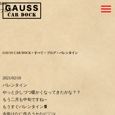
blog
ブログ
GAUSS CAR DOCK
>
すべて
>
ブログ
>
バレンタイン
2021/02/10
バレンタイン
やっと少しづつ暖かくなってきたかな？？
もう二月も中旬ですね～
もうすぐバレンタイン🍫
今年はなに作ろうかな(^▽^)/