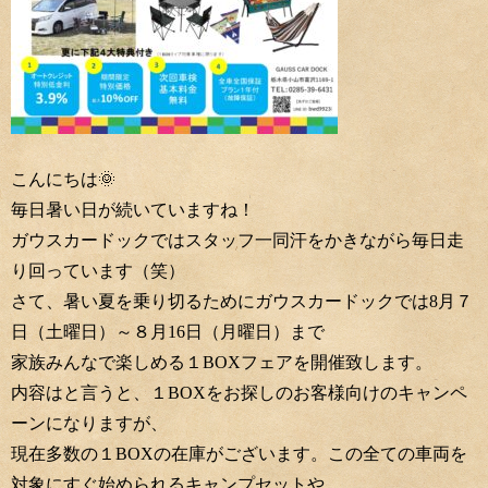
こんにちは🌞
毎日暑い日が続いていますね！
ガウスカードックではスタッフ一同汗をかきながら毎日走
り回っています（笑）
さて、暑い夏を乗り切るためにガウスカードックでは8月７
日（土曜日）～８月16日（月曜日）まで
家族みんなで楽しめる１BOXフェアを開催致します。
内容はと言うと、１BOXをお探しのお客様向けのキャンペ
ーンになりますが、
現在多数の１BOXの在庫がございます。この全ての車両を
対象にすぐ始められるキャンプセットや